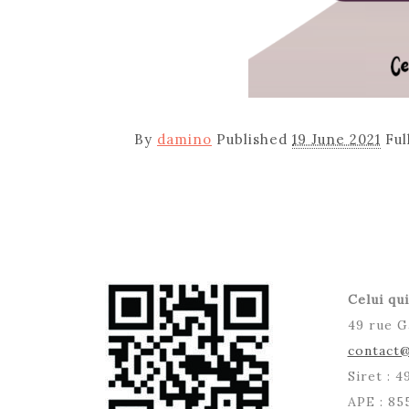
By
damino
Published
19 June 2021
Ful
Celui qui
49 rue G
contact@
Siret : 
APE : 85