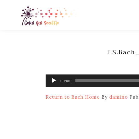
J.S.Bac
Audio
00:00
Player
Return to Bach Home
By
damino
Pub