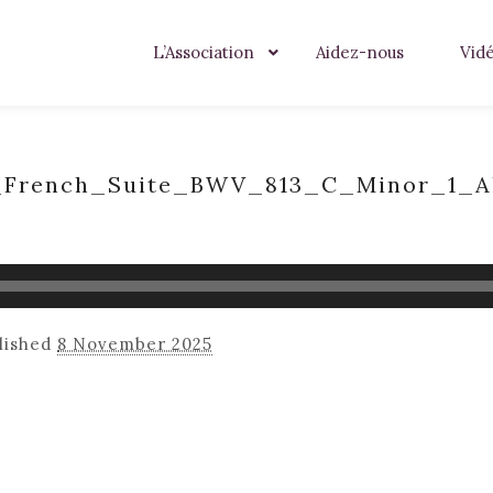
L’Association
Aidez-nous
Vid
h_French_Suite_BWV_813_C_Minor_1_A
lished
8 November 2025