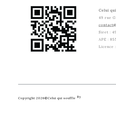
Celui qui
49 rue G
contact@
Siret : 
APE : 85
Licence 
By
Posterity
Copyright 2026©Celui qui souffle