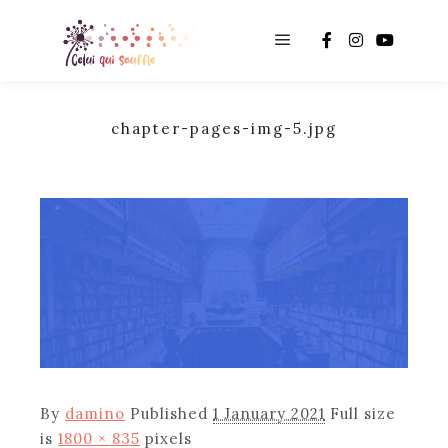
Main menu
chapter-pages-img-5.jpg
By
damino
Published
1 January 2021
Full size
is
1800 × 835
pixels