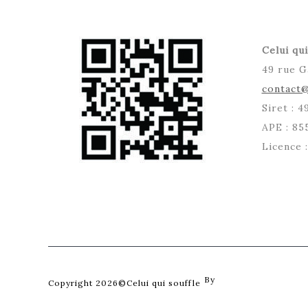
Celui qui
49 rue G
contact@
Siret : 
APE : 85
Licence 
By
Posterity
Copyright 2026©Celui qui souffle