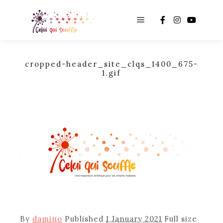
Main menu
cropped-header_site_clqs_1400_675-
1.gif
By
damino
Published
1 January 2021
Full size