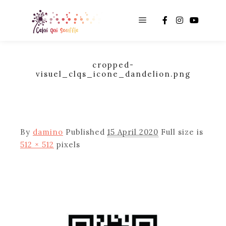
Main menu
cropped-
visuel_clqs_icone_dandelion.png
By
damino
Published
15 April 2020
Full size is
512 × 512
pixels