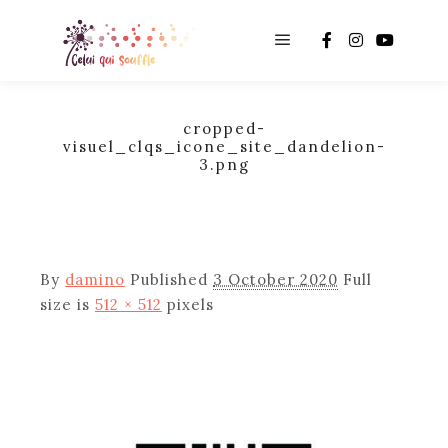
Main menu
cropped-
visuel_clqs_icone_site_dandelion-
3.png
By
damino
Published
3 October 2020
Full
size is
512 × 512
pixels