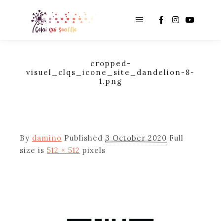
Main menu
cropped-
visuel_clqs_icone_site_dandelion-8-
1.png
By
damino
Published
3 October 2020
Full
size is
512 × 512
pixels