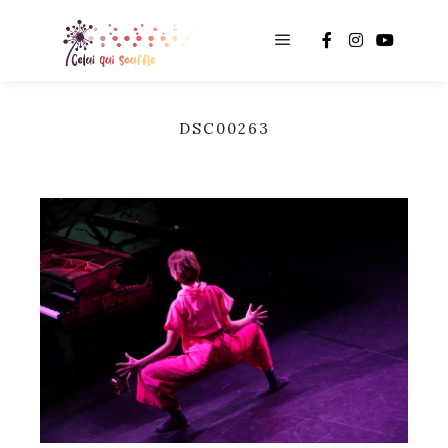
Main menu
DSC00263