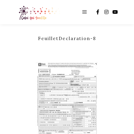
Main menu
FeuilletDeclaration-8