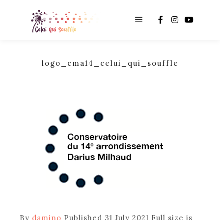
Main menu
logo_cma14_celui_qui_souffle
By
damino
Published
31 July 2021
Full size is