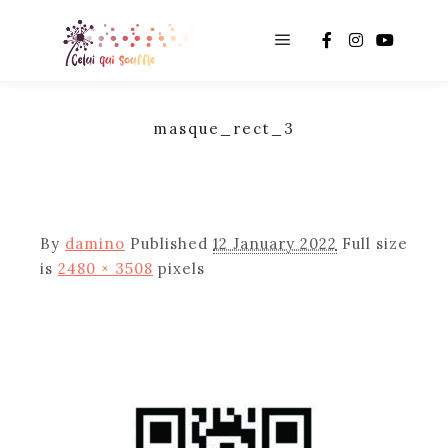
Main menu
masque_rect_3
By
damino
Published
12 January 2022
Full size
is
2480 × 3508
pixels