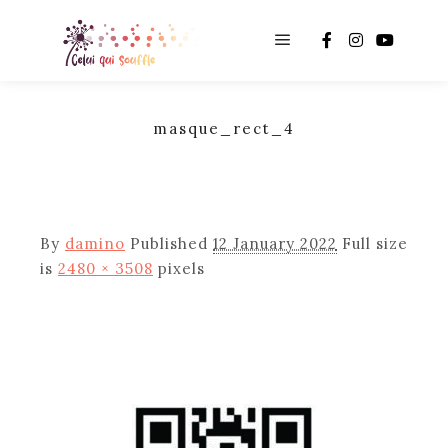
Main menu
masque_rect_4
By
damino
Published
12 January 2022
Full size
is
2480 × 3508
pixels