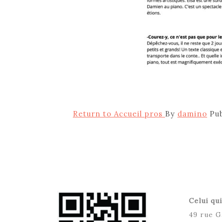
Return to Accueil pros
By
damino
Pu
Celui qui
49 rue G