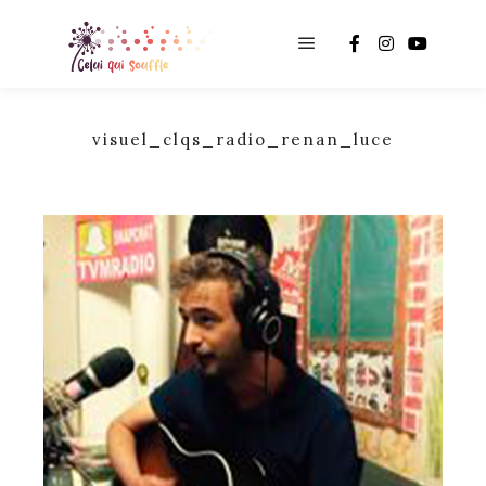
Main menu
visuel_clqs_radio_renan_luce