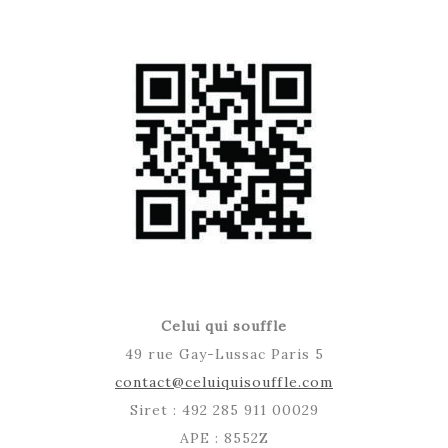
Celui qui souffle
49 rue Gay-Lussac Paris 5
contact@celuiquisouffle.com
Siret : 492 285 911 00029
APE : 8552Z