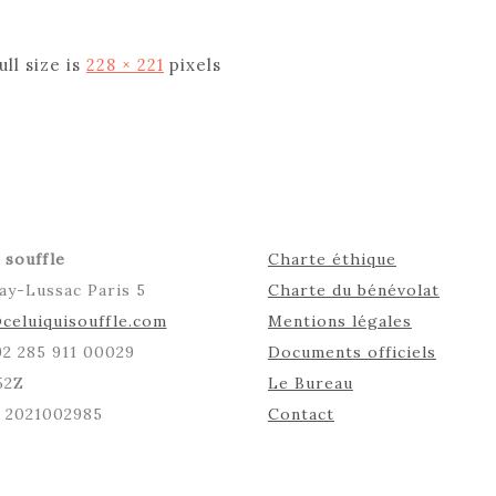
ull size is
228 × 221
pixels
 souffle
Charte éthique
ay-Lussac Paris 5
Charte du bénévolat
celuiquisouffle.com
Mentions légales
492 285 911 00029
Documents officiels
52Z
Le Bureau
: 2021002985
Contact