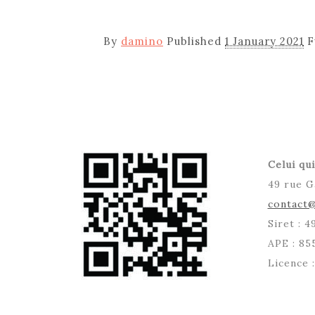
By
damino
Published
1 January 2021
F
Celui qui
49 rue G
contact@
Siret : 
APE : 85
Licence 