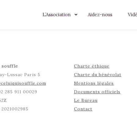
L’Association
Aidez-nous
Vid
 souffle
Charte éthique
ay-Lussac Paris 5
Charte du bénévolat
celuiquisouffle.com
Mentions légales
492 285 911 00029
Documents officiels
52Z
Le Bureau
: 2021002985
Contact