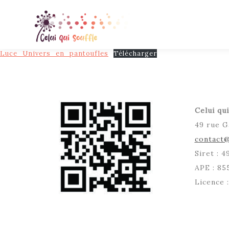
Luce_Univers_en_pantoufles
Télécharger
Celui qui
49 rue G
contact@
Siret : 
APE : 85
Licence 